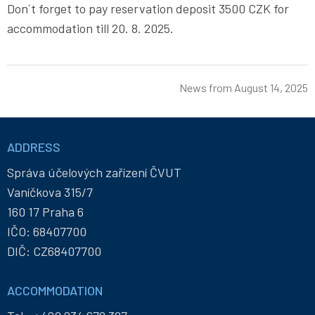
Don´t forget to pay reservation deposit 3500 CZK for
accommodation till 20. 8. 2025.
News from
August 14, 2025
Informace
a
ADDRESS
kontakty
Správa účelových zařízení ČVUT
Vaníčkova 315/7
160 17 Praha 6
IČO: 68407700
DIČ: CZ68407700
ACCOMMODATION