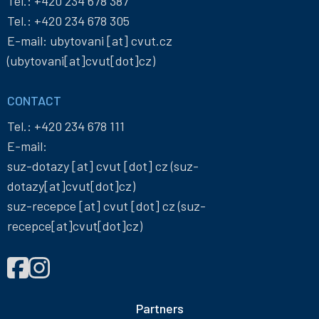
Tel.:
+420 234 678 387
Tel.:
+420 234 678 305
E-mail:
ubytovani
[at]
cvut
.
cz
(ubytovani[at]cvut[dot]cz)
CONTACT
Tel.:
+420 234 678 111
E-mail:
suz-dotazy
[at]
cvut
[dot]
cz
(suz-
dotazy[at]cvut[dot]cz)
suz-recepce
[at]
cvut
[dot]
cz
(suz-
recepce[at]cvut[dot]cz)
FIND
Správa
Správa
US
účelových
účelových
ON
zařízení
zařízení
Partners