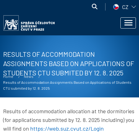
Skip to main content
Správa
CZ
účelových
Správa
zařízení
Men
účelových
ČVUT
zařízení
ČVUT
RESULTS OF ACCOMMODATION
ASSIGNMENTS BASED ON APPLICATIONS OF
STUDENTS CTU SUBMITED BY 12. 8. 2025
Breadcrumb
Home
News
Current:
Results of Accommodation Assignments Based on Applications of Students
CTU submited by 12. 8. 2025
Results of accommodation allocation at the dormitories
(for applications submitted by 12. 8. 2025 including) you
will find on
https://web.suz.cvut.cz/Login