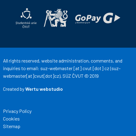
ČVUT
ČVUT
on
on
Facebook
Instagram
All rights reserved, website administration, comments, and
inquiries to email:
suz-webmaster
[at]
cvut
[dot]
cz
(suz-
webmaster[at]cvut[dot]cz)
, SÚZ ČVUT © 2019
Created by
Wertu webstudio
Privacy Policy
Cookies
Sitemap