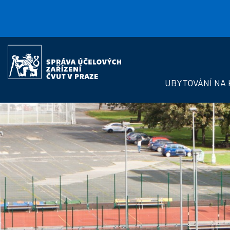
Přejít k hlavnímu obsahu
Správa
účelových
zařízení
UBYTOVÁNÍ NA 
ČVUT