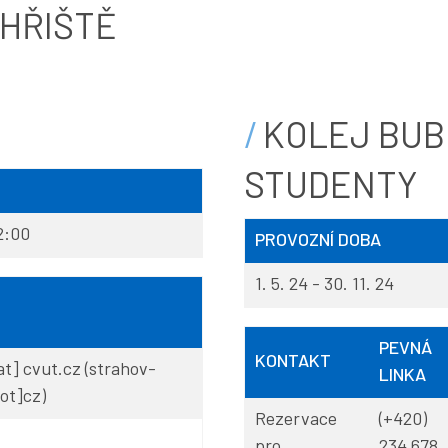
 HŘIŠTĚ
KOLEJ BUB
STUDENTY
2:00
PROVOZNÍ DOBA
1. 5. 24 - 30. 11. 24
PEVNÁ
KONTAKT
at]
cvut
.
cz
(strahov-
LINKA
ot]cz)
Rezervace
(+420)
pro
234 678