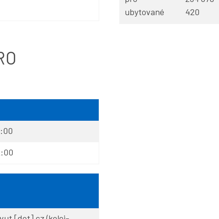
ubytované
420
RO
0:00
2:00
vut
[dot]
cz
(kolej-