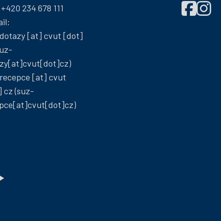
Správa
Správ
:
+420 234 678 111
účelových
účelo
il:
zařízení
zaříze
dotazy
[at]
cvut
[dot]
ČVUT
ČVUT
uz-
na
na
zy[at]cvut[dot]cz)
Facebook
Insta
recepce
[at]
cvut
]
cz
(suz-
pce[at]cvut[dot]cz)