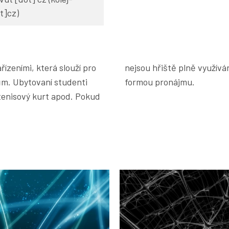
t]cz)
ízeními, která slouží pro
užívat i ostatní zájemci
ům. Ubytovaní studenti
formou pronájmu.
tenisový kurt apod. Pokud