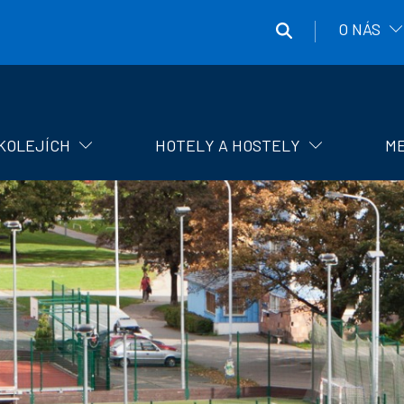
O NÁS
Správa
účelových
zařízení
KOLEJÍCH
HOTELY A HOSTELY
ME
ČVUT