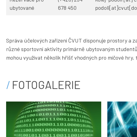
ubytované
678 450
podoli[at]cvut[do
Správa účelových zařízení ČVUT disponuje prostory a zař
nejsou hřiště plně využívána studenty, mohou hřiště vy
různé sportovní aktivity primárně ubytovaným student
mohou využívat několik hřišť vhodných pro míčové hry, 
FOTOGALERIE