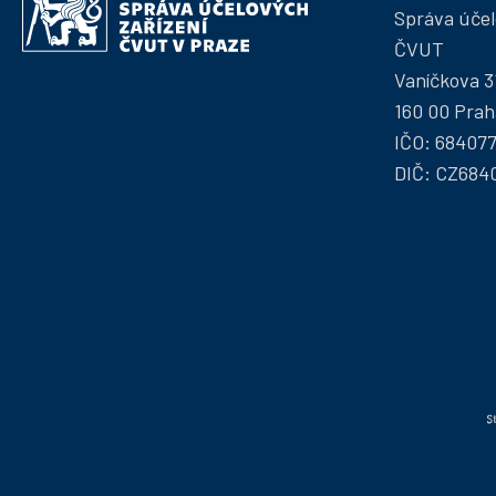
účelových
Správa účel
kontakty
zařízení
ČVUT
ČVUT
Vaníčkova 3
160 00 Prah
IČO: 68407
DIČ: CZ684