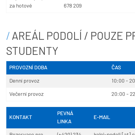
za hotové
678 209
AREÁL PODOLÍ / POUZE P
STUDENTY
PROVOZNÍ DOBA
ČAS
Denní provoz
10:00 - 2
Večerní provoz
20:00 - 2
PEVNÁ
KONTAKT
E-MAIL
LINKA
Rezervace pro
(+420) 234
kolej-podoli
[at]
c