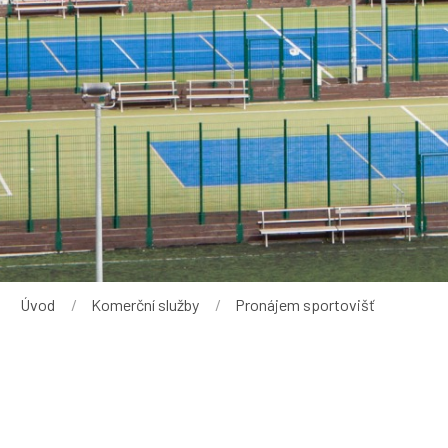
Drobečková navigace
Úvod
Komerční služby
Current:
Pronájem sportovišť