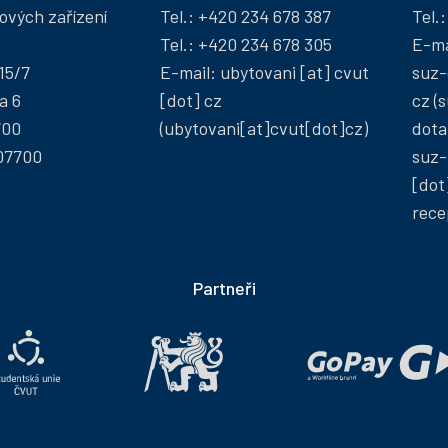
ových zařízení
Tel.:
+420 234 678 387
Tel.
Tel.:
+420 234 678 305
E-ma
15/7
E-mail:
ubytovani
[at]
cvut
suz-
a 6
[dot]
cz
cz
(s
700
(ubytovani[at]cvut[dot]cz)
dota
07700
suz-
[dot
rece
Partneři